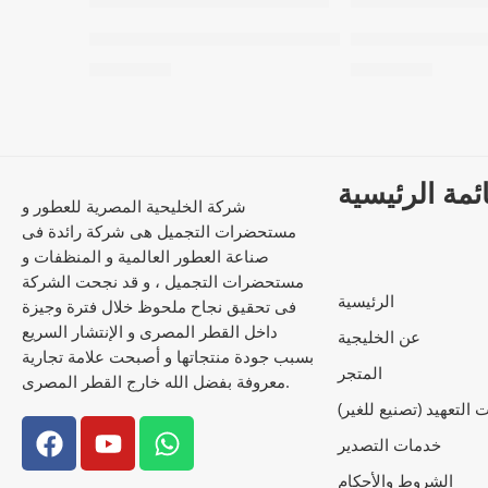
black fo
معطر جسم – Magic Diamond
71,26
EGP
71,26
EGP
ائمة الرئيسية
شركة الخليحية المصرية للعطور و
مستحضرات التجميل هى شركة رائدة فى
صناعة العطور العالمية و المنظفات و
مستحضرات التجميل ، و قد نجحت الشركة
الرئيسية
فى تحقيق نجاح ملحوظ خلال فترة وجيزة
داخل القطر المصرى و الإنتشار السريع
عن الخليجية
بسبب جودة منتجاتها و أصبحت علامة تجارية
المتجر
معروفة بفضل الله خارج القطر المصرى.
التعهيد (تصنيع للغير)
خدمات التصدير
الشروط والأحكام