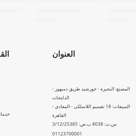
De
معطر جسم – Vanilla
معطر جسم – rest
71,26
EGP
71,26
EGP
العنوان
الق
المصنع: البحيرة - خورشيد طريق دمنهور -
الدلنجات
المبيعات: 18 تقسيم اللاسلكى - المعادى -
خدمات 
القاهرة
س.ت: 8038 ب.ض: 3/12/25385
01123700001