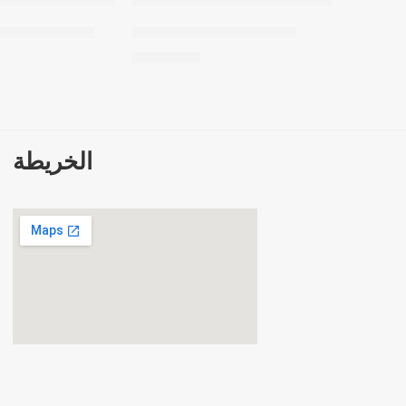
معطر جسم – Night Kiss
معطر جسم – sert Rose
71,26
EGP
الخريطة