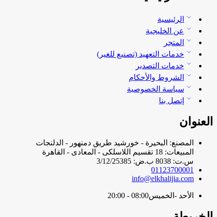
الرئيسية
عن الخليجية
المتجر
خدمات التعهيد (تصنيع للغير)
خدمات التصدير
الشروط والأحكام
سياسة الخصوصية
إتصل بنا
العنوان
المصنع: البحيرة - خورشيد طريق دمنهور - الدلنجات
المبيعات: 18 تقسيم اللاسلكى - المعادى - القاهرة
س.ت: 8038 ب.ض: 3/12/25385
01123700001
info@elkhalijia.com
الأحد -الخميس
08:00 - 20:00
الخريطة