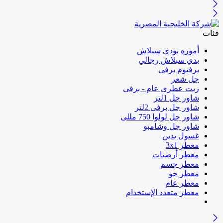
فئات
أموره بودى سبلاش
بدي سبلاش رجالي
برفيوم برفى
جل شعر
زيت عطرى عام - برفى
شاور جل 1لتر
شاور جل برفى 2لتر
شاور جل لولوا 750 مللى
شاور جل وشامبو
غسول يدين
معطر 3x1
معطر أرضيات
معطر جسم
معطر جو
معطر عام
معطر متعدد الإستخدام