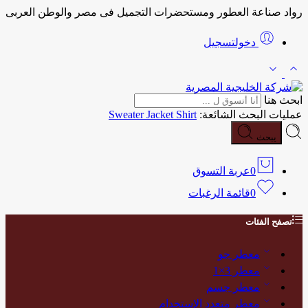
رواد صناعة العطور ومستحضرات التجميل فى مصر والوطن العربى
دخولتسجيل
ابحث هنا
عمليات البحث الشائعة:
Shirt
Jacket
Sweater
يبحث
0
عربة التسوق
0
قائمة الرغبات
تصفح الفئات
معطر جو
معطر 3×1
معطر جسم
معطر متعدد الإستخدام