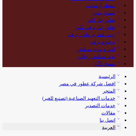
معطر أرضيات
غسول يدين
شاور جل 1لتر
شاور جل برفى 2لتر
زيت عطرى عام – برفى
برفيوم برفى
أموره بودى سبلاش
بدي سبلاش رجالي
تسوق الأن
الرئيسية
افضل شركة عطور في مصر
المتجر
خدمات التعهيد الصناعية (تصنيع للغير)
خدمات التصدير
مقالات
إتصل بنا
العربية