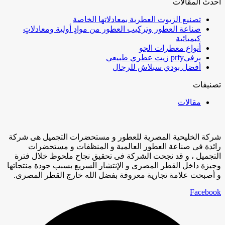
أحدث المقالات
تصنيع الزيوت العطرية بمعادلاتها الخاصة
صناعة العطور وتركيب العطور من موادٍ أولية ومعادلاتٍ
كيميائية
أنواع معطرات الجو
برفيprfy زيت عطري طبيعي
أفضل بودي سبلاش للرجال
تصنيفات
مقالات
شركة الخليحية المصرية للعطور و مستحضرات التجميل هى شركة
رائدة فى صناعة العطور العالمية و المنظفات و مستحضرات
التجميل ، و قد نجحت الشركة فى تحقيق نجاح ملحوظ خلال فترة
وجيزة داخل القطر المصرى و الإنتشار السريع بسبب جودة منتجاتها
و أصبحت علامة تجارية معروفة بفضل الله خارج القطر المصرى.
Facebook