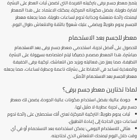
يتميز معطر جسم برفى بتركيبته الفريدة التي تضمن ثبات العطر على البشرة
لفترة طويلة. بفضل مكوناته المركزة، يمكنك الاعتماد على هذا المعطر
ليمنحك رائحة منعشة وجذابة تدوم لساعات طويلة، مما يجعله
معطر
للجسم يدوم طويلاً
ويضفي عليك شعورًا بالثقة والانتعاش طوال اليوم.
معطر للجسم بعد الاستحمام
للحصول على أفضل تجربة، استخدمي معطر جسم برفى
بعد الاستحمام
مباشرة. هذا المعطر مصمم خصيصًا ليتم امتصاصه بسهولة على البشرة
النظيفة، مما يعزز من فعاليته ويزيد من انتعاشك. تركيبة برفى الخفيفة
والمغذية تساعد في الحفاظ على بشرتك ناعمة وعطرة لساعات، مما يجعله
معطر للجسم بعد الاستحمام
الأمثل.
لماذا تختارين معطر جسم برفى؟
جودة عالية
: بفضل استخدام مكونات عالية الجودة، يضمن لك معطر
جسم برفى تجربة عطرية لا مثيل لها.
ثبات يدوم طويلاً
: التركيبة المركزة تعني أنك ستحصلين على رائحة تدوم
لساعات دون الحاجة إلى إعادة التطبيق.
مثالي للاستخدام اليومي
: يمكن استخدامه بعد الاستحمام أو في أي
وقت خلال اليوم ليمنحك الانتعاش الذي تحتاجينه.