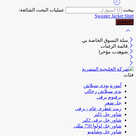
يبحث
عمليات البحث الشائعة:
Sweater
Jacket
Shirt
سلة التسوق الخاصة بي
قائمة الرغبات
شوهدت مؤخرا
فئات
أموره بودى سبلاش
بدي سبلاش رجالي
برفيوم برفى
جل شعر
زيت عطرى عام - برفى
شاور جل 1لتر
شاور جل برفى 2لتر
شاور جل لولوا 750 مللى
شاور جل وشامبو