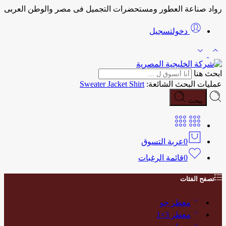
رواد صناعة العطور ومستحضرات التجميل فى مصر والوطن العربى
دخولتسجيل
ابحث هنا
عمليات البحث الشائعة:
Shirt
Jacket
Sweater
يبحث
0
عربة التسوق
0
قائمة الرغبات
تصفح الفئات
معطر جو
معطر 3×1