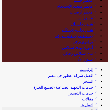
معطر جسم
معطر متعدد الإستخدام
معطر أرضيات
غسول يدين
شاور جل 1لتر
شاور جل برفى 2لتر
زيت عطرى عام – برفى
برفيوم برفى
أموره بودى سبلاش
بدي سبلاش رجالي
تسوق الأن
الرئيسية
افضل شركة عطور في مصر
المتجر
خدمات التعهيد الصناعية (تصنيع للغير)
خدمات التصدير
مقالات
إتصل بنا