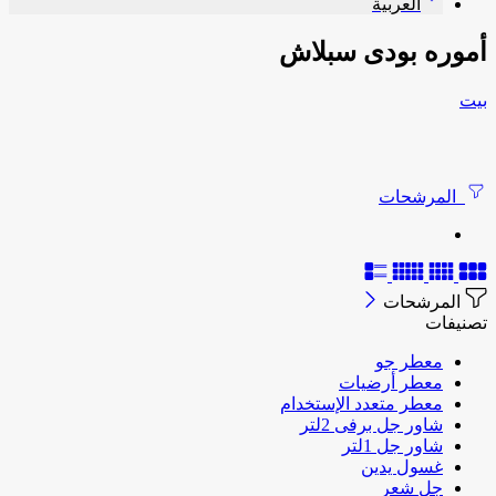
العربية
أموره بودى سبلاش
بيت
المرشحات
المرشحات
تصنيفات
معطر جو
معطر أرضيات
معطر متعدد الإستخدام
شاور جل برفى 2لتر
شاور جل 1لتر
غسول يدين
جل شعر