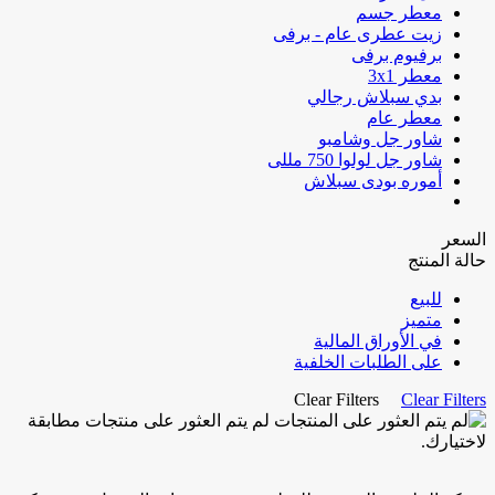
معطر جسم
زيت عطرى عام - برفى
برفيوم برفى
معطر 3x1
بدي سبلاش رجالي
معطر عام
شاور جل وشامبو
شاور جل لولوا 750 مللى
أموره بودى سبلاش
السعر
حالة المنتج
للبيع
متميز
في الأوراق المالية
على الطلبات الخلفية
Clear Filters
Clear Filters
لم يتم العثور على منتجات مطابقة
لاختيارك.