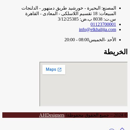
المصنع: البحيرة - خورشيد طريق دمنهور - الدلنجات
المبيعات: 18 تقسيم اللاسلكى - المعادى - القاهرة
س.ت: 8038 ب.ض: 3/12/25385
01123700001
info@elkhalijia.com
الأحد -الخميس
08:00 - 20:00
الخريطة
© 2024 – جميع الحقوق محفوظة!
AHDesigners